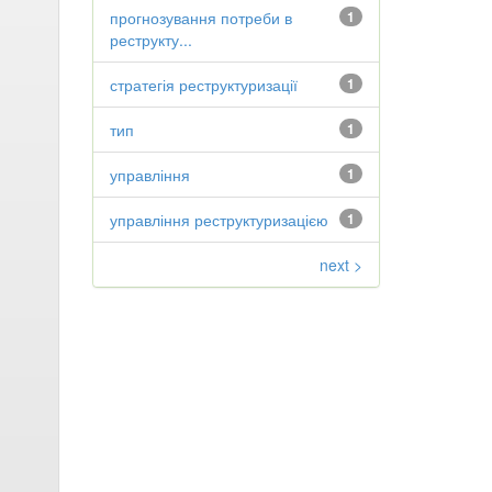
прогнозування потреби в
1
реструкту...
стратегія реструктуризації
1
тип
1
управління
1
управління реструктуризацією
1
next >