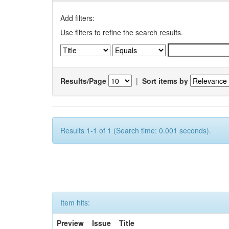
Add filters:
Use filters to refine the search results.
Results/Page
|
Sort items by
Results 1-1 of 1 (Search time: 0.001 seconds).
Item hits:
Preview
Issue
Title