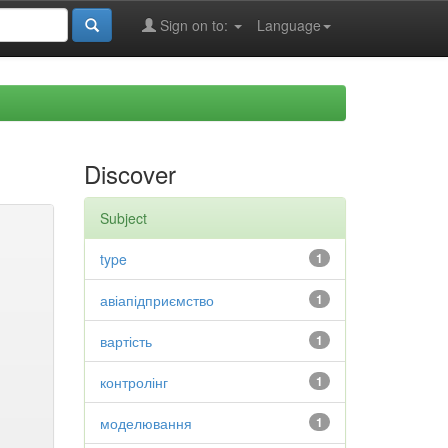
Sign on to:
Language
Discover
Subject
type
1
авіапідприємство
1
вартість
1
контролінг
1
моделювання
1