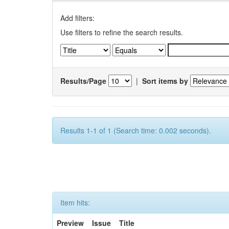
Add filters:
Use filters to refine the search results.
Results/Page
|
Sort items by
Results 1-1 of 1 (Search time: 0.002 seconds).
Item hits:
Preview
Issue
Title