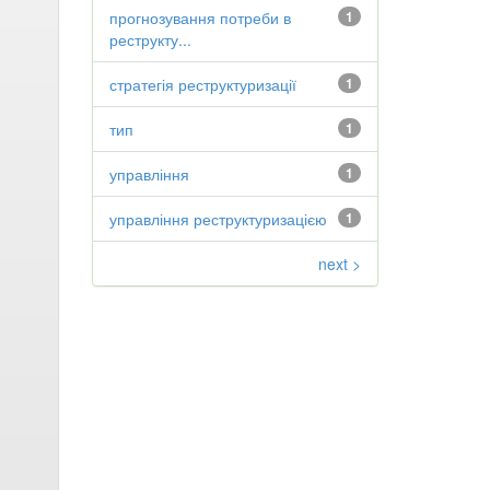
прогнозування потреби в
1
реструкту...
стратегія реструктуризації
1
тип
1
управління
1
управління реструктуризацією
1
next >