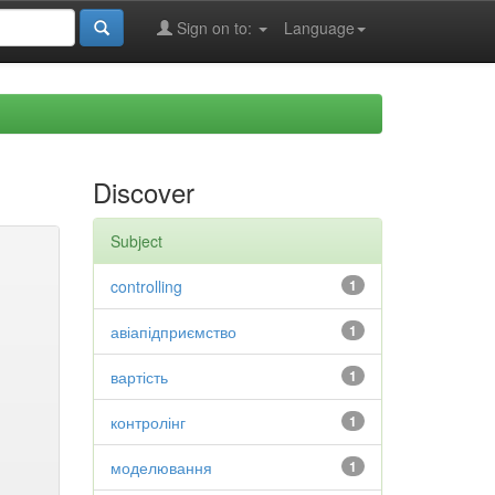
Sign on to:
Language
Discover
Subject
controlling
1
авіапідприємство
1
вартість
1
контролінг
1
моделювання
1