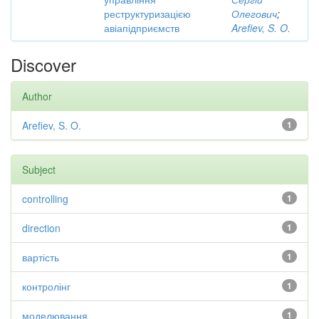
реструктуризацією
Олегович
;
авіапідприємств
Arefiev, S. O.
Discover
Author
Arefiev, S. O.
1
Subject
controlling
1
direction
1
вартість
1
контролінг
1
моделювання
1