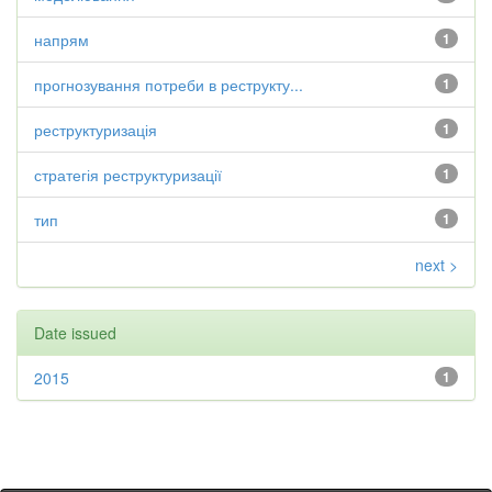
напрям
1
прогнозування потреби в реструкту...
1
реструктуризація
1
стратегія реструктуризації
1
тип
1
next >
Date issued
2015
1