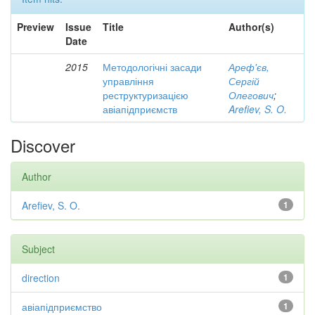
Preview
Issue
Title
Author(s)
Date
2015
Методологічні засади
Ареф'єв,
управління
Сергій
реструктуризацією
Олегович
;
авіапідприємств
Arefiev, S. O.
Discover
Author
Arefiev, S. O.
1
Subject
direction
1
авіапідприємство
1