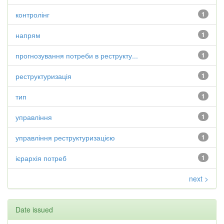
контролінг
1
напрям
1
прогнозування потреби в реструкту...
1
реструктуризація
1
тип
1
управління
1
управління реструктуризацією
1
ієрархія потреб
1
next >
Date issued