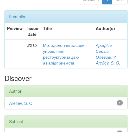
Item hits:
Preview
Issue
Title
Author(s)
Date
2015
Методологічні засади
Ареф'єв,
управління
Сергій
реструктуризацією
Олегович
;
авіапідприємств
Arefiev, S. O.
Discover
Author
Arefiev, S. O.
1
Subject