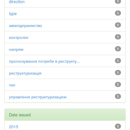
direction
1
type
1
авіапідприємство
1
контролінг
1
напрям
1
прогнозування потреби в реструкту...
1
реструктуризація
1
тип
1
управління реструктуризацією
1
Date issued
2015
1