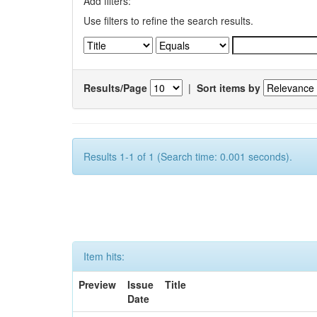
Add filters:
Use filters to refine the search results.
Results/Page
|
Sort items by
Results 1-1 of 1 (Search time: 0.001 seconds).
Item hits:
Preview
Issue
Title
Date