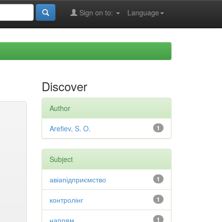
Sign on to:
Language
Discover
Author
Arefiev, S. O.
1
Subject
авіапідприємство
1
контролінг
1
напрям
1