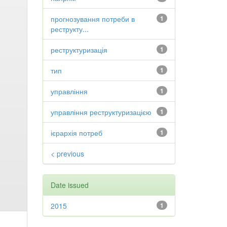
прогнозування потреби в
1
реструкту...
реструктуризація
1
тип
1
управління
1
управління реструктуризацією
1
ієрархія потреб
1
< previous
Date issued
2015
1