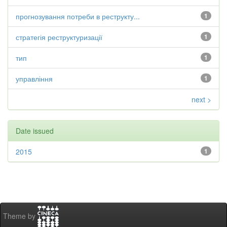
прогнозування потреби в реструкту...
1
стратегія реструктуризації
1
тип
1
управління
1
next >
Date issued
2015
1
Theme by