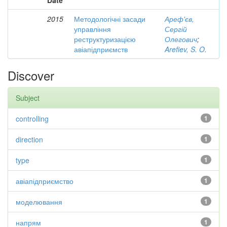
Date
2015
Методологічні засади
Ареф'єв,
управління
Сергій
реструктуризацією
Олегович
;
авіапідприємств
Arefiev, S. O.
Discover
Subject
controlling
1
direction
1
type
1
авіапідприємство
1
моделювання
1
напрям
1