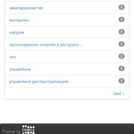
авіапідприємство
1
контролінг
1
напрям
1
прогнозування потреби в реструкту...
1
тип
1
управління
1
управління реструктуризацією
1
next >
Theme by