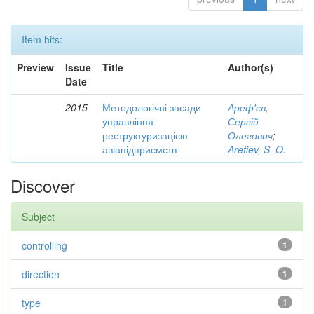
Item hits:
Preview
Issue
Title
Author(s)
Date
2015
Методологічні засади
Ареф'єв,
управління
Сергій
реструктуризацією
Олегович
;
авіапідприємств
Arefiev, S. O.
Discover
Subject
controlling
1
direction
1
type
1