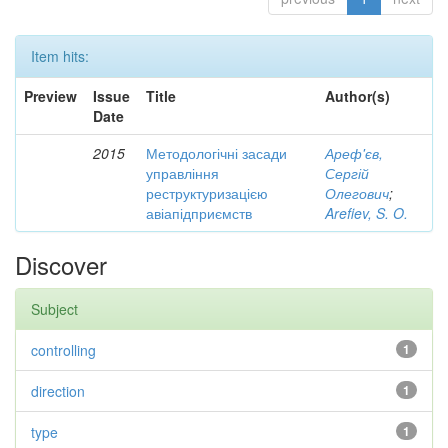
Item hits:
Preview
Issue
Title
Author(s)
Date
2015
Методологічні засади
Ареф'єв,
управління
Сергій
реструктуризацією
Олегович
;
авіапідприємств
Arefiev, S. O.
Discover
Subject
controlling
1
direction
1
type
1