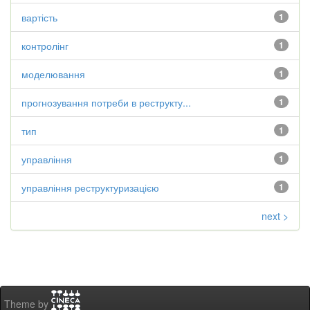
вартість
1
контролінг
1
моделювання
1
прогнозування потреби в реструкту...
1
тип
1
управління
1
управління реструктуризацією
1
next >
Theme by