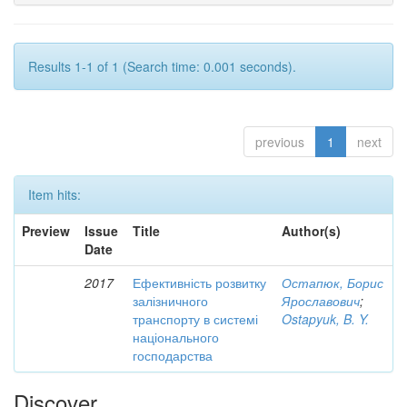
Results 1-1 of 1 (Search time: 0.001 seconds).
previous
1
next
Item hits:
Preview
Issue
Title
Author(s)
Date
2017
Ефективність розвитку
Остапюк, Борис
залізничного
Ярославович
;
транспорту в системі
Ostapyuk, B. Y.
національного
господарства
Discover