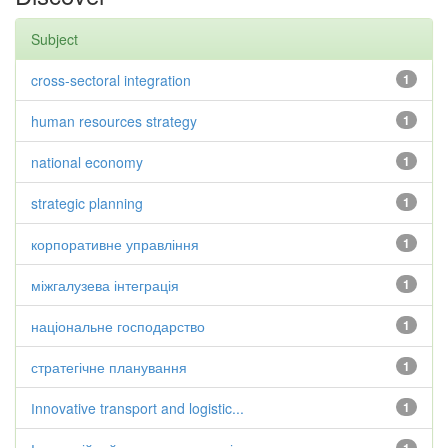
Subject
cross-sectoral integration
1
human resources strategy
1
national economy
1
strategic planning
1
корпоративне управління
1
міжгалузева інтеграція
1
національне господарство
1
стратегічне планування
1
Іnnovative transport and logistic...
1