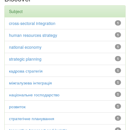
Subject
cross-sectoral integration
1
human resources strategy
1
national economy
1
strategic planning
1
кадрова стратегія
1
міжгалузева інтеграція
1
національне господарство
1
розвиток
1
стратегічне планування
1