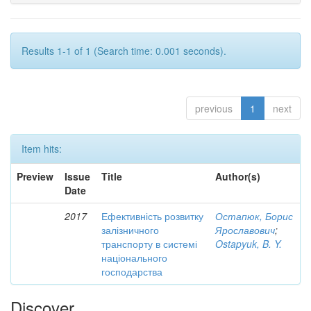
Results 1-1 of 1 (Search time: 0.001 seconds).
previous
1
next
Item hits:
Preview
Issue
Title
Author(s)
Date
2017
Ефективність розвитку
Остапюк, Борис
залізничного
Ярославович
;
транспорту в системі
Ostapyuk, B. Y.
національного
господарства
Discover