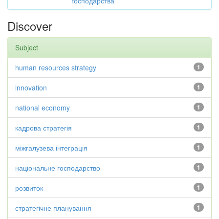
господарства
Discover
Subject
human resources strategy
1
innovation
1
national economy
1
кадрова стратегія
1
міжгалузева інтеграція
1
національне господарство
1
розвиток
1
стратегічне планування
1