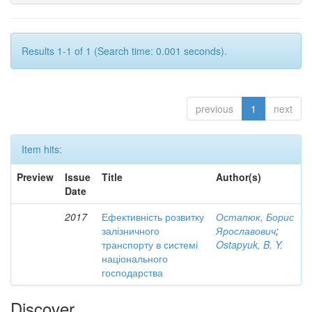
Results 1-1 of 1 (Search time: 0.001 seconds).
previous
1
next
Item hits:
Preview
Issue
Title
Author(s)
Date
2017
Ефективність розвитку
Остапюк, Борис
залізничного
Ярославович
;
транспорту в системі
Ostapyuk, B. Y.
національного
господарства
Discover