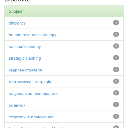
Subject
efficiency
1
human resources strategy
1
national economy
1
strategic planning
1
кадрова стратегія
1
міжгалузева інтеграція
1
національне господарство
1
розвиток
1
стратегічне планування
1