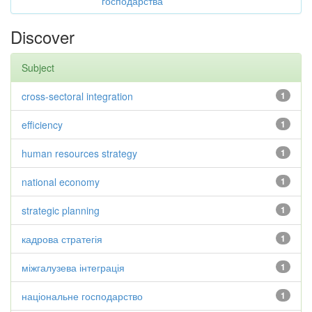
господарства
Discover
Subject
cross-sectoral integration
1
efficiency
1
human resources strategy
1
national economy
1
strategic planning
1
кадрова стратегія
1
міжгалузева інтеграція
1
національне господарство
1