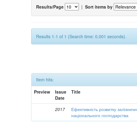
Results/Page
|
Sort items by
Results 1-1 of 1 (Search time: 0.001 seconds).
Item hits:
Preview
Issue
Title
Date
2017
Ефективність розвитку залізничн
національного господарства