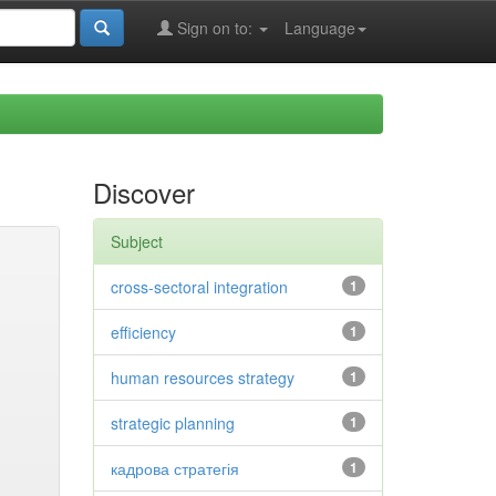
Sign on to:
Language
Discover
Subject
cross-sectoral integration
1
efficiency
1
human resources strategy
1
strategic planning
1
кадрова стратегія
1