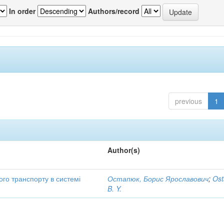
In order
Authors/record
previous
1
Author(s)
ого транспорту в системі
Остапюк, Борис Ярославович
;
Ost
B. Y.