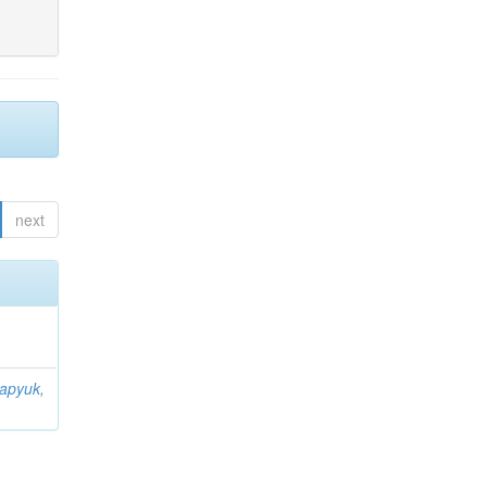
next
apyuk,