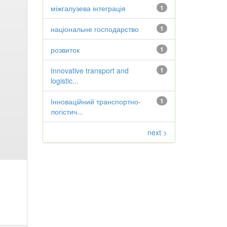
міжгалузева інтеграція
1
національне господарство
1
розвиток
1
Іnnovative transport and
1
logistic...
Інноваційний транспортно-
1
логістич...
next >