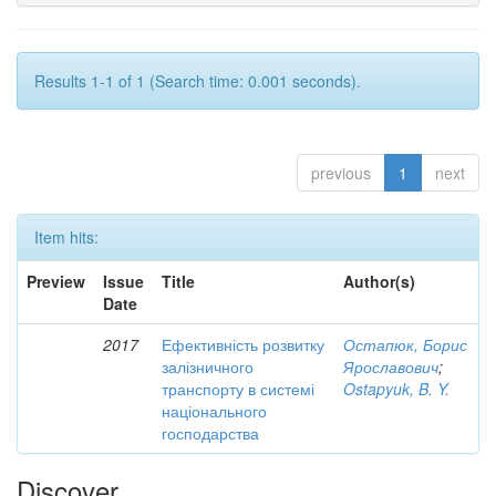
Results 1-1 of 1 (Search time: 0.001 seconds).
previous
1
next
Item hits:
Preview
Issue
Title
Author(s)
Date
2017
Ефективність розвитку
Остапюк, Борис
залізничного
Ярославович
;
транспорту в системі
Ostapyuk, B. Y.
національного
господарства
Discover