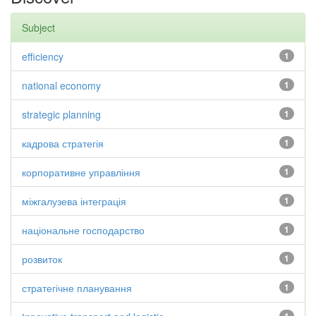
Subject
efficiency
1
national economy
1
strategic planning
1
кадрова стратегія
1
корпоративне управління
1
міжгалузева інтеграція
1
національне господарство
1
розвиток
1
стратегічне планування
1