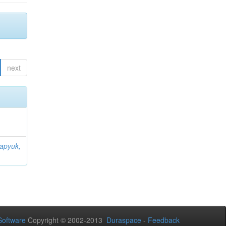
next
apyuk,
oftware
Copyright © 2002-2013
Duraspace
-
Feedback