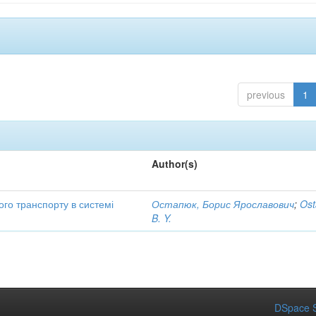
previous
1
Author(s)
ого транспорту в системі
Остапюк, Борис Ярославович
;
Ost
B. Y.
DSpace S