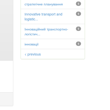
стратегічне планування
1
Іnnovative transport and
1
logistic...
Інноваційний транспортно-
1
логістич...
інновації
1
< previous