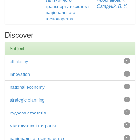
транспорту в системі
Ostapyuk, B. Y.
національного
господарства
Discover
Subject
efficiency
1
innovation
1
national economy
1
strategic planning
1
кадрова стратегія
1
міжгалузева інтеграція
1
національне господарство
1