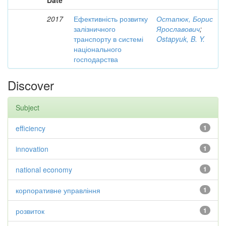
Date
2017
Ефективність розвитку
Остапюк, Борис
залізничного
Ярославович
;
транспорту в системі
Ostapyuk, B. Y.
національного
господарства
Discover
Subject
efficiency
1
innovation
1
national economy
1
корпоративне управління
1
розвиток
1