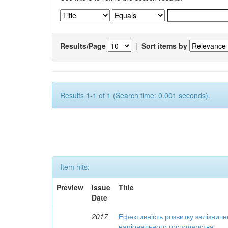
Results/Page
|
Sort items by
Results 1-1 of 1 (Search time: 0.001 seconds).
Item hits:
Preview
Issue
Title
Date
2017
Ефективність розвитку залізничн
національного господарства