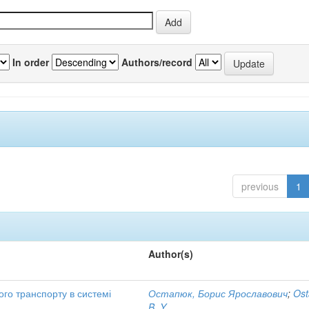
In order
Authors/record
previous
1
Author(s)
ого транспорту в системі
Остапюк, Борис Ярославович
;
Ost
B. Y.