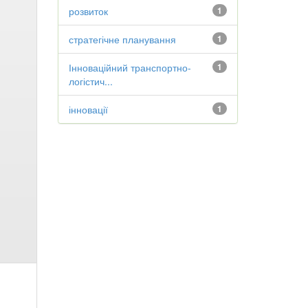
розвиток
1
стратегічне планування
1
Інноваційний транспортно-
1
логістич...
інновації
1