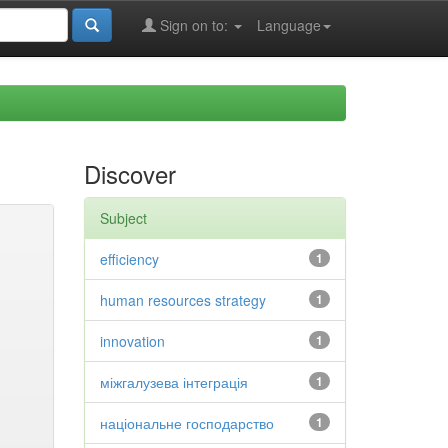
Sign on to:
Language
Discover
Subject
efficiency
1
human resources strategy
1
innovation
1
міжгалузева інтеграція
1
національне господарство
1