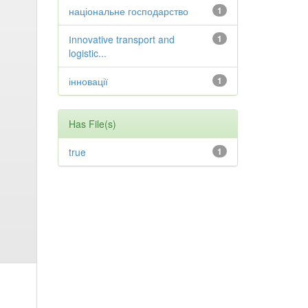
національне господарство
1
Іnnovative transport and
1
logistic...
інновації
1
Has File(s)
true
1