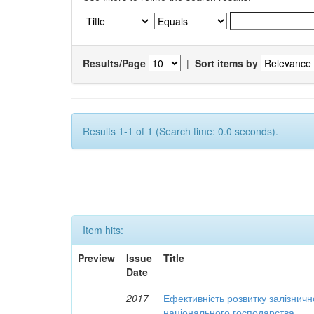
Results/Page
|
Sort items by
Results 1-1 of 1 (Search time: 0.0 seconds).
Item hits:
Preview
Issue
Title
Date
2017
Ефективність розвитку залізничн
національного господарства