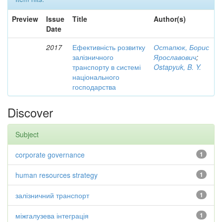
Preview
Issue
Title
Author(s)
Date
2017
Ефективність розвитку
Остапюк, Борис
залізничного
Ярославович
;
транспорту в системі
Ostapyuk, B. Y.
національного
господарства
Discover
Subject
corporate governance
1
human resources strategy
1
залізничний транспорт
1
міжгалузева інтеграція
1