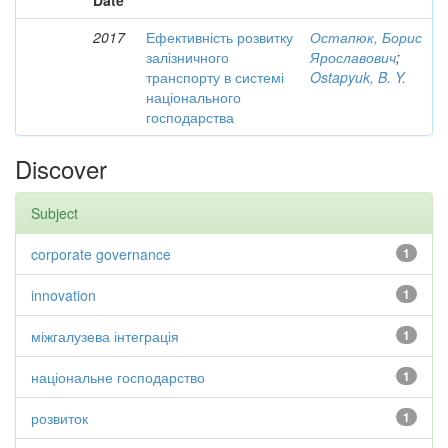
Date
2017
Ефективність розвитку
Остапюк, Борис
залізничного
Ярославович
;
транспорту в системі
Ostapyuk, B. Y.
національного
господарства
Discover
Subject
corporate governance
1
innovation
1
міжгалузева інтеграція
1
національне господарство
1
розвиток
1