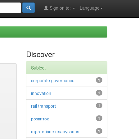
Sign on to:
Language
Discover
Subject
corporate governance
1
innovation
1
rail transport
1
розвиток
1
стратегічне планування
1