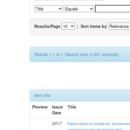
Results/Page
|
Sort items by
Results 1-1 of 1 (Search time: 0.001 seconds).
Item hits:
Preview
Issue
Title
Date
2017
Ефективність розвитку залізничн
національного господарства