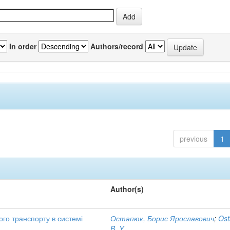
In order
Authors/record
previous
1
Author(s)
ого транспорту в системі
Остапюк, Борис Ярославович
;
Ost
B. Y.