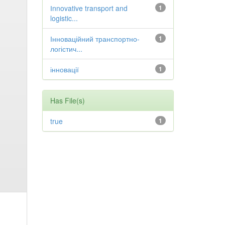
Іnnovative transport and
1
logistic...
Інноваційний транспортно-
1
логістич...
інновації
1
Has File(s)
true
1