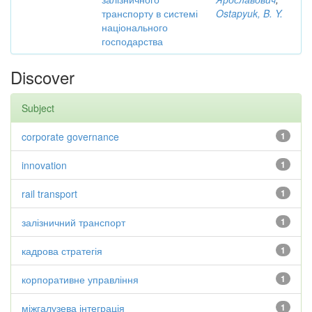
транспорту в системі
Ostapyuk, B. Y.
національного
господарства
Discover
Subject
corporate governance
1
innovation
1
rail transport
1
залізничний транспорт
1
кадрова стратегія
1
корпоративне управління
1
міжгалузева інтеграція
1