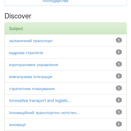
господарства
Discover
Subject
залізничний транспорт
1
кадрова стратегія
1
корпоративне управління
1
міжгалузева інтеграція
1
стратегічне планування
1
Іnnovative transport and logistic...
1
Інноваційний транспортно-логістич...
1
інновації
1