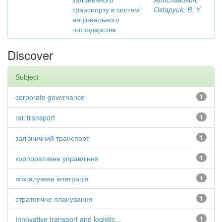
транспорту в системі
Ostapyuk, B. Y.
національного
господарства
Discover
Subject
corporate governance
1
rail transport
1
залізничний транспорт
1
корпоративне управління
1
міжгалузева інтеграція
1
стратегічне планування
1
Іnnovative transport and logistic...
1