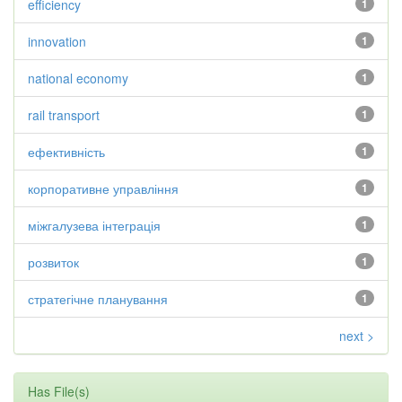
efficiency
1
innovation
1
national economy
1
rail transport
1
ефективність
1
корпоративне управління
1
міжгалузева інтеграція
1
розвиток
1
стратегічне планування
1
next >
Has File(s)