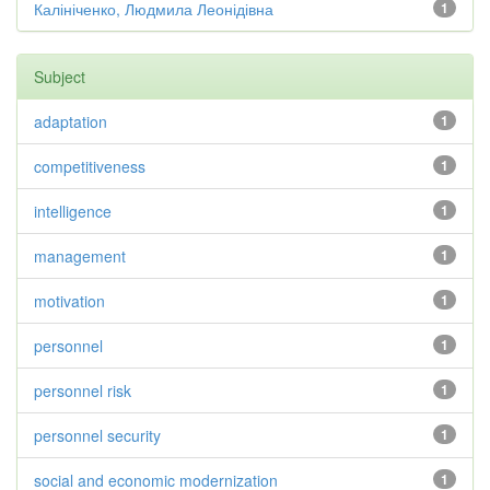
Калініченко, Людмила Леонідівна
1
Subject
adaptation
1
competitiveness
1
intelligence
1
management
1
motivation
1
personnel
1
personnel risk
1
personnel security
1
social and economic modernization
1