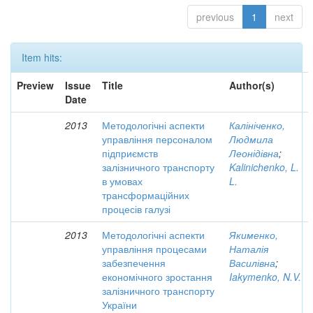
previous
1
next
Item hits:
Preview
Issue
Title
Author(s)
Date
2013
Методологічні аспекти
Калініченко,
управління персоналом
Людмила
підприємств
Леонідівна
;
залізничного транспорту
Kalinichenko, L.
в умовах
L.
трансформаційних
процесів галузі
2013
Методологічні аспекти
Якименко,
управління процесами
Наталія
забезпечення
Василівна
;
економічного зростання
Iakymenko, N.V.
залізничного транспорту
України