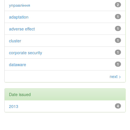
управління
2
adaptation
1
adverse effect
1
cluster
1
corporate security
1
dataware
1
next >
Date issued
2013
4