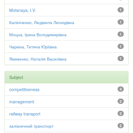
Motsnaya, I.V.
1
Калініченко, Людмила Леонідівна
1
Моцна, Ірина Володимирівна
1
Чаркіна, Тетяна Юріївна
1
Якименко, Наталія Василівна
1
Subject
competitiveness
4
management
2
railway transport
2
залізничний транспорт
2