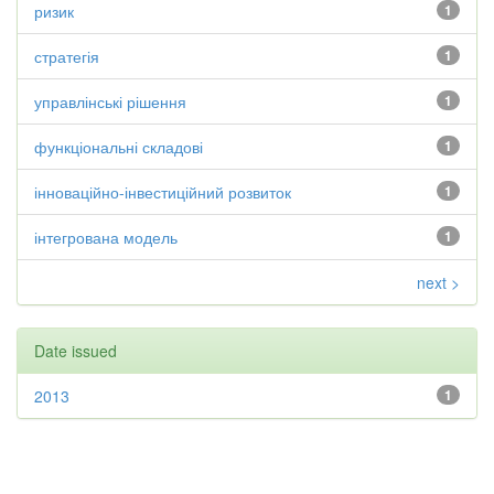
ризик
1
стратегія
1
управлінські рішення
1
функціональні складові
1
інноваційно-інвестиційний розвиток
1
інтегрована модель
1
next >
Date issued
2013
1