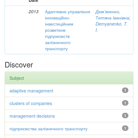
Date
2013
Адаптивне управління
Дем’яненко,
інноваційно-
Тетяна Іванівна
;
інвестиційним
Demyanenko, T.
розвитком
I.
підприємств
залізничного
транспорту
Discover
Subject
adaptive management
1
clusters of companies
1
management decisions
1
підприємства залізничного транспорту
1