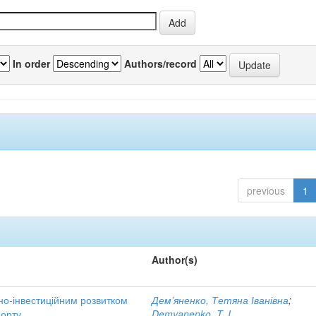
In order
Authors/record
previous
1
Author(s)
но-інвестиційним розвитком
Дем’яненко, Тетяна Іванівна
;
порту
Demyanenko, T. I.