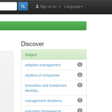
Sign on to:
Language
Discover
Subject
adaptive management
1
clusters of companies
1
innovation and investment
1
develop...
management decisions
1
кластери підприємств
1