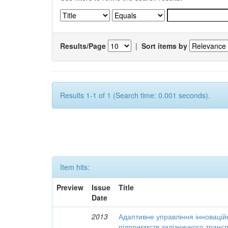
Results/Page
|
Sort items by
Results 1-1 of 1 (Search time: 0.001 seconds).
Item hits:
Preview
Issue
Title
Date
2013
Адаптивне управління інновацій
підприємств залізничного транс