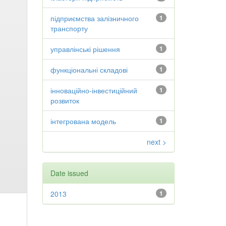
підприємства залізничного
1
транспорту
управлінські рішення
1
функціональні складові
1
інноваційно-інвестиційний
1
розвиток
інтегрована модель
1
next >
Date issued
2013
1