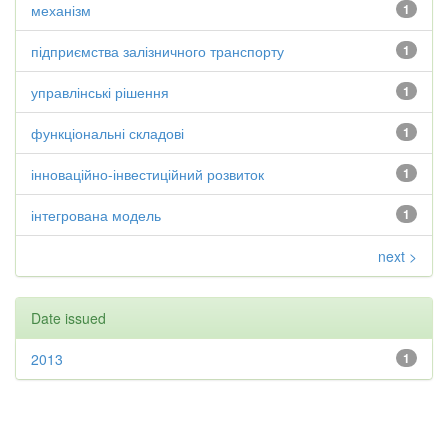
механізм
1
підприємства залізничного транспорту
1
управлінські рішення
1
функціональні складові
1
інноваційно-інвестиційний розвиток
1
інтегрована модель
1
next >
Date issued
2013
1