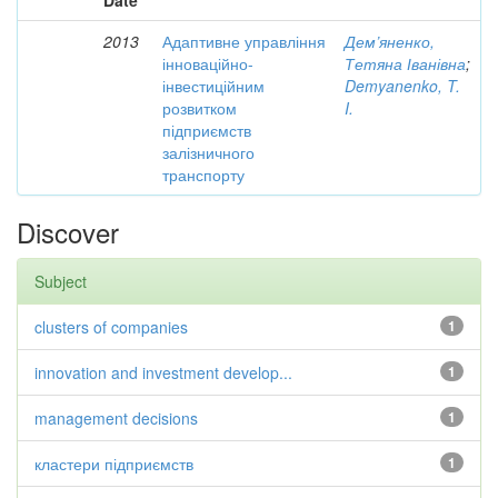
Date
2013
Адаптивне управління
Дем’яненко,
інноваційно-
Тетяна Іванівна
;
інвестиційним
Demyanenko, T.
розвитком
I.
підприємств
залізничного
транспорту
Discover
Subject
clusters of companies
1
innovation and investment develop...
1
management decisions
1
кластери підприємств
1