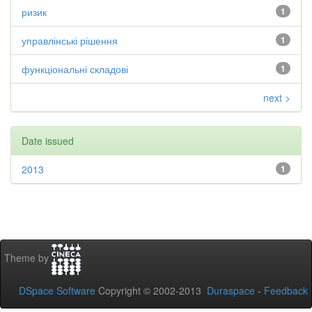
ризик
1
управлінські рішення
1
функціональні складові
1
next >
Date issued
2013
1
Theme by
DSpace Software
Copyright © 2002-2013
Duraspace
-
Feedback