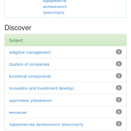
підприємств
залізничного
транспорту
Discover
Subject
adaptive management
1
clusters of companies
1
functional components
1
innovation and investment develop...
1
адаптивне управління
1
механізм
1
підприємства залізничного транспорту
1