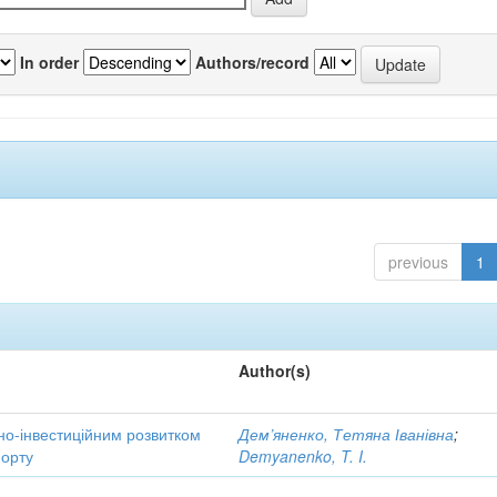
In order
Authors/record
previous
1
Author(s)
но-інвестиційним розвитком
Дем’яненко, Тетяна Іванівна
;
порту
Demyanenko, T. I.