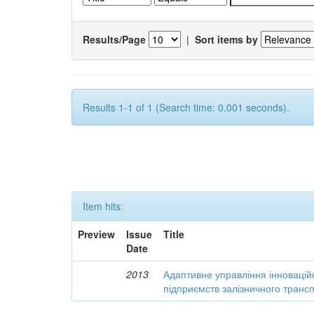
Results/Page
|
Sort items by
Results 1-1 of 1 (Search time: 0.001 seconds).
Item hits:
Preview
Issue
Title
Date
2013
Адаптивне управління інновацій
підприємств залізничного транс