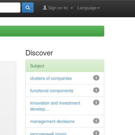
Sign on to:
Language
Discover
Subject
clusters of companies
1
functional components
1
innovation and investment
1
develop...
management decisions
1
методичний підхід
1