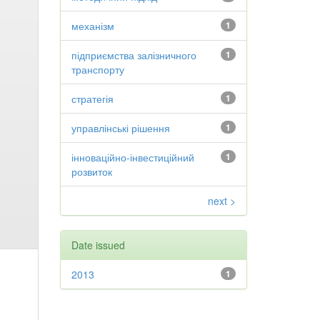
механізм
1
підприємства залізничного
1
транспорту
стратегія
1
управлінські рішення
1
інноваційно-інвестиційний
1
розвиток
next >
Date issued
2013
1