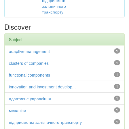
підприємств
залізничного
транспорту
Discover
Subject
adaptive management
1
clusters of companies
1
functional components
1
innovation and investment develop...
1
адаптивне управління
1
механізм
1
підприємства залізничного транспорту
1