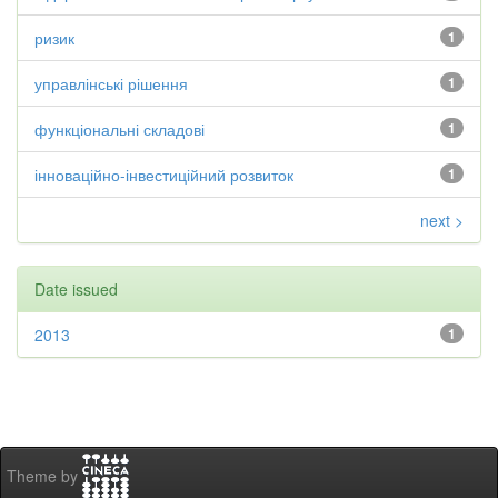
ризик
1
управлінські рішення
1
функціональні складові
1
інноваційно-інвестиційний розвиток
1
next >
Date issued
2013
1
Theme by