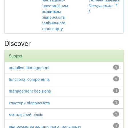
інвестиційним
Demyanenko, T.
розвитком
I.
підприємств
залізничного
транспорту
Discover
Subject
adaptive management
1
functional components
1
management decisions
1
кластери підприємств
1
методичний підхід
1
підприємства залізничного транспорту
1