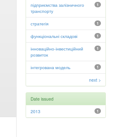
підприємства залізничного
1
транспорту
стратегія
1
функціональні складові
1
інноваційно-інвестиційний
1
розвиток
інтегрована модель
1
next >
Date issued
2013
1