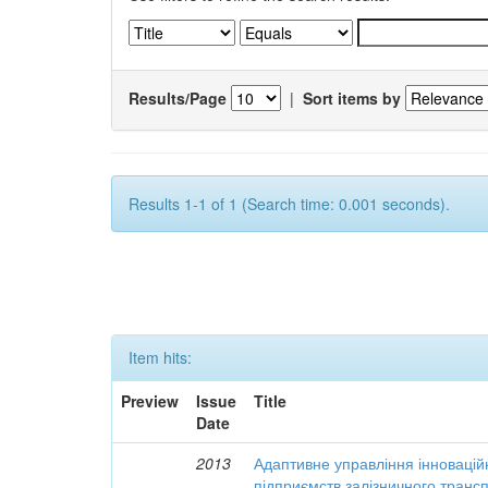
Results/Page
|
Sort items by
Results 1-1 of 1 (Search time: 0.001 seconds).
Item hits:
Preview
Issue
Title
Date
2013
Адаптивне управління інновацій
підприємств залізничного транс