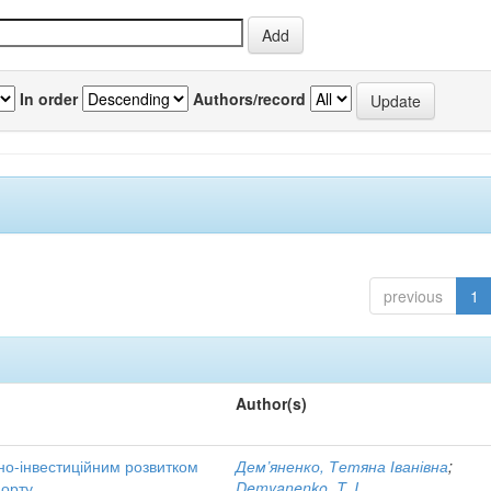
In order
Authors/record
previous
1
Author(s)
но-інвестиційним розвитком
Дем’яненко, Тетяна Іванівна
;
порту
Demyanenko, T. I.