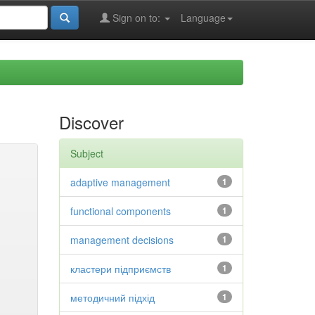
Sign on to:
Language
Discover
Subject
adaptive management
1
functional components
1
management decisions
1
кластери підприємств
1
методичний підхід
1