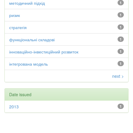
методичний підхід
1
ризик
1
стратегія
1
функціональні складові
1
інноваційно-інвестиційний розвиток
1
інтегрована модель
1
next >
Date issued
2013
1