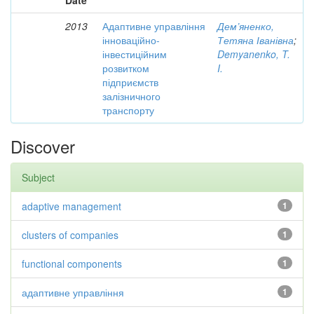
Date
2013
Адаптивне управління
Дем’яненко,
інноваційно-
Тетяна Іванівна
;
інвестиційним
Demyanenko, T.
розвитком
I.
підприємств
залізничного
транспорту
Discover
Subject
adaptive management
1
clusters of companies
1
functional components
1
адаптивне управління
1