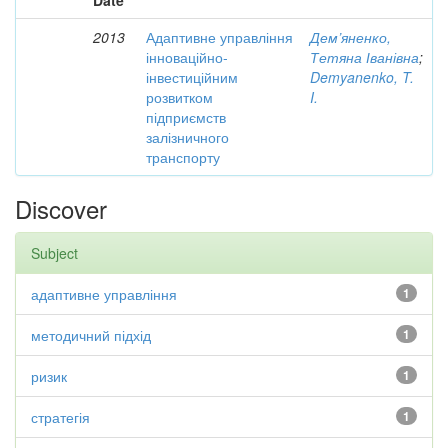
Date
2013
Адаптивне управління
Дем’яненко,
інноваційно-
Тетяна Іванівна
;
інвестиційним
Demyanenko, T.
розвитком
I.
підприємств
залізничного
транспорту
Discover
Subject
адаптивне управління
1
методичний підхід
1
ризик
1
стратегія
1