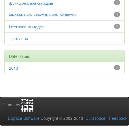
функціональні складові
1
інноваційно-інвестиційний розвиток
1
інтегрована модель
1
< previous
Date issued
2013
1
Theme by
DSpace Software
Copyright © 2002-2013
Duraspace
-
Feedback