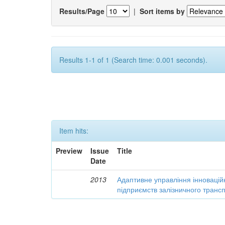
Results/Page
|
Sort items by
Results 1-1 of 1 (Search time: 0.001 seconds).
Item hits:
Preview
Issue
Title
Date
2013
Адаптивне управління інновацій
підприємств залізничного транс