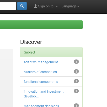
Sign on to:
Language
Discover
Subject
adaptive management
1
clusters of companies
1
functional components
1
innovation and investment
1
develop...
management decisions
1