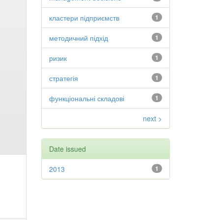
кластери підприємств
1
методичний підхід
1
ризик
1
стратегія
1
функціональні складові
1
next >
Date issued
2013
1