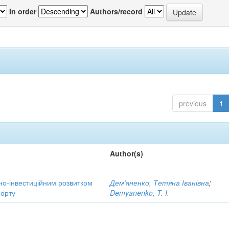
In order
Authors/record
previous
1
Author(s)
но-інвестиційним розвитком
Дем’яненко, Тетяна Іванівна
;
порту
Demyanenko, T. I.