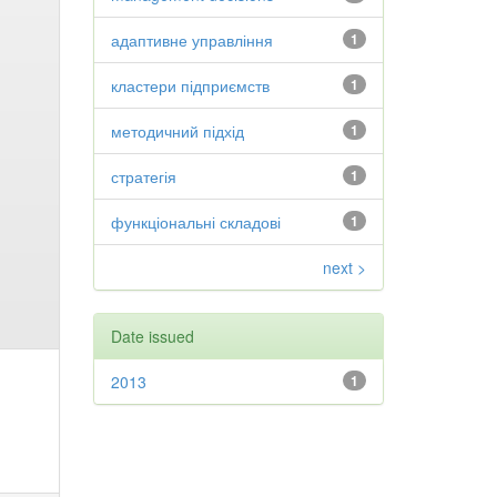
адаптивне управління
1
кластери підприємств
1
методичний підхід
1
стратегія
1
функціональні складові
1
next >
Date issued
2013
1