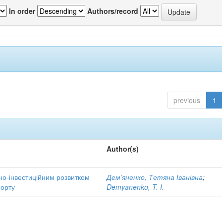
In order
Authors/record
previous
1
Author(s)
но-інвестиційним розвитком
Дем’яненко, Тетяна Іванівна
;
порту
Demyanenko, T. I.