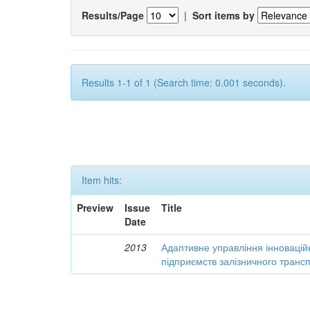
Results/Page
|
Sort items by
Results 1-1 of 1 (Search time: 0.001 seconds).
Item hits:
Preview
Issue
Title
Date
2013
Адаптивне управління інновацій
підприємств залізничного транс