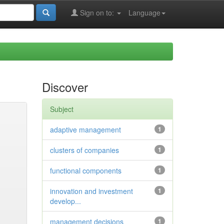
Sign on to:
Language
Discover
Subject
adaptive management
1
clusters of companies
1
functional components
1
innovation and investment
1
develop...
management decisions
1