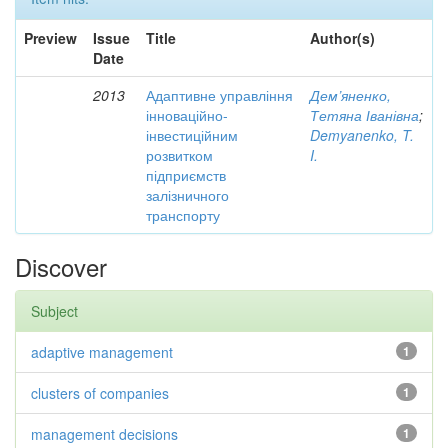
Preview
Issue
Title
Author(s)
Date
2013
Адаптивне управління
Дем’яненко,
інноваційно-
Тетяна Іванівна
;
інвестиційним
Demyanenko, T.
розвитком
I.
підприємств
залізничного
транспорту
Discover
Subject
adaptive management
1
clusters of companies
1
management decisions
1