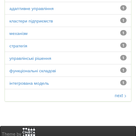
адаптивне управління
1
кластери підприємств
1
механізм
1
стратегія
1
управлінські рішення
1
функціональні складові
1
інтегрована модель
1
next >
Theme by