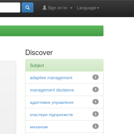
Sign on to:
Language
Discover
Subject
adaptive management
1
management decisions
1
адаптивне управління
1
кластери підприємств
1
механізм
1