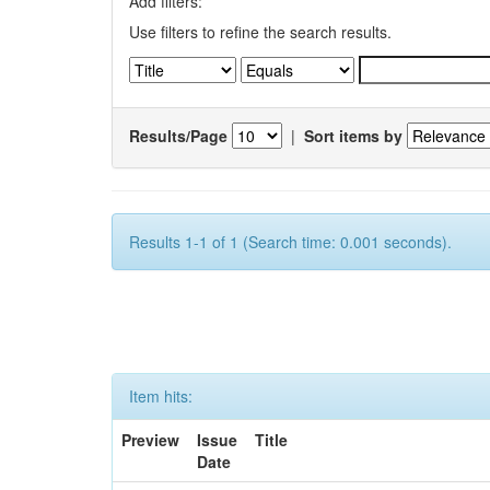
Add filters:
Use filters to refine the search results.
Results/Page
|
Sort items by
Results 1-1 of 1 (Search time: 0.001 seconds).
Item hits:
Preview
Issue
Title
Date