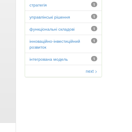
стратегія
1
управлінські рішення
1
функціональні складові
1
інноваційно-інвестиційний
1
розвиток
інтегрована модель
1
next >