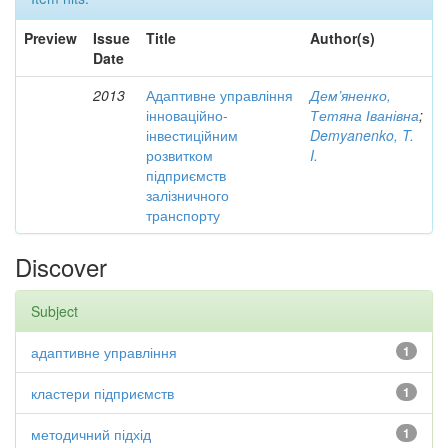
Preview
Issue
Title
Author(s)
Date
2013
Адаптивне управління
Дем’яненко,
інноваційно-
Тетяна Іванівна
;
інвестиційним
Demyanenko, T.
розвитком
I.
підприємств
залізничного
транспорту
Discover
Subject
адаптивне управління
1
кластери підприємств
1
методичний підхід
1