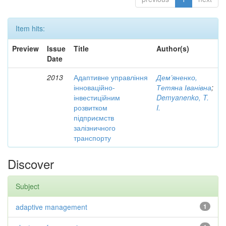
Item hits:
Preview
Issue
Title
Author(s)
Date
2013
Адаптивне управління
Дем’яненко,
інноваційно-
Тетяна Іванівна
;
інвестиційним
Demyanenko, T.
розвитком
I.
підприємств
залізничного
транспорту
Discover
Subject
adaptive management
1