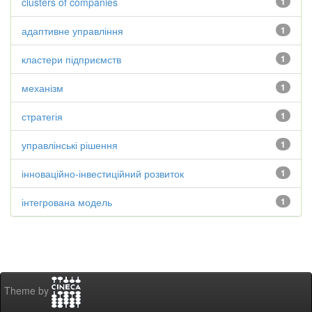
clusters of companies
1
адаптивне управління
1
кластери підприємств
1
механізм
1
стратегія
1
управлінські рішення
1
інноваційно-інвестиційний розвиток
1
інтегрована модель
1
Theme by