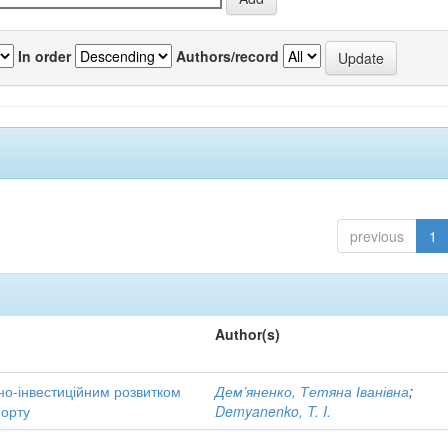
In order
Authors/record
previous
1
Author(s)
но-інвестиційним розвитком
Дем’яненко, Тетяна Іванівна
;
порту
Demyanenko, T. I.