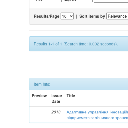
Results/Page
|
Sort items by
Results 1-1 of 1 (Search time: 0.002 seconds).
Item hits:
Preview
Issue
Title
Date
2013
Адаптивне управління інновацій
підприємств залізничного транс