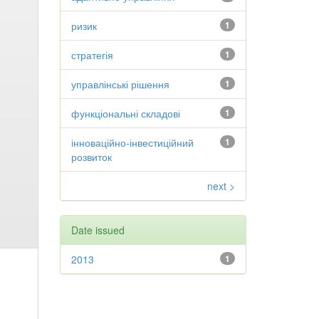
ризик
1
стратегія
1
управлінські рішення
1
функціональні складові
1
інноваційно-інвестиційний
1
розвиток
next >
Date issued
2013
1