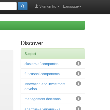
Sign on to:
Language
Discover
Subject
clusters of companies
1
functional components
1
innovation and investment
1
develop...
management decisions
1
адаптивне управління
1