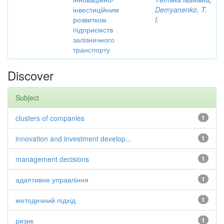
інвестиційним
Demyanenko, T.
розвитком
I.
підприємств
залізничного
транспорту
Discover
Subject
clusters of companies
1
innovation and investment develop...
1
management decisions
1
адаптивне управління
1
методичний підхід
1
ризик
1