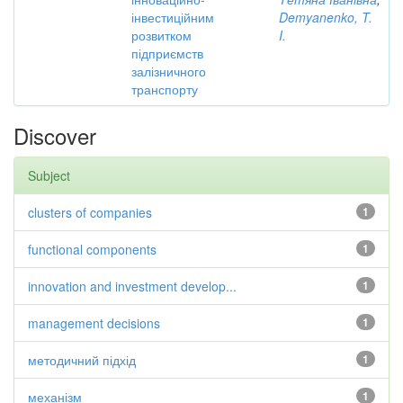
інвестиційним
Demyanenko, T.
розвитком
I.
підприємств
залізничного
транспорту
Discover
Subject
clusters of companies
1
functional components
1
innovation and investment develop...
1
management decisions
1
методичний підхід
1
механізм
1