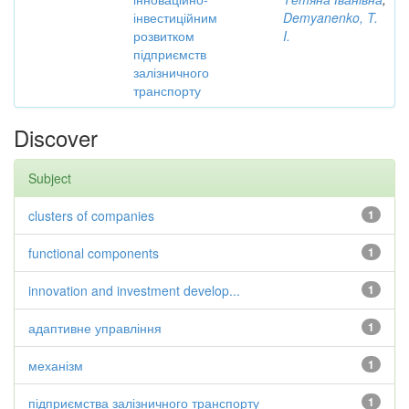
інвестиційним
Demyanenko, T.
розвитком
I.
підприємств
залізничного
транспорту
Discover
Subject
clusters of companies
1
functional components
1
innovation and investment develop...
1
адаптивне управління
1
механізм
1
підприємства залізничного транспорту
1