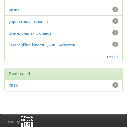
ризик
1
управлінські рішення
1
функціональні складові
1
інноваційно-інвестиційний розвиток
1
next >
Date issued
2013
1
Theme by